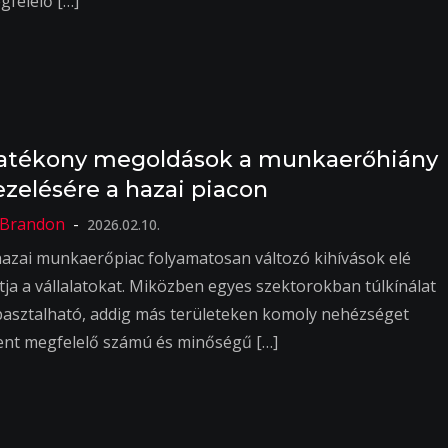
gfelelő […]
atékony megoldások a munkaerőhiány
ezelésére a hazai piacon
2026.02.10.
hazai munkaerőpiac folyamatosan változó kihívások elé
lítja a vállalatokat. Miközben egyes szektorokban túlkínálat
pasztalható, addig más területeken komoly nehézséget
lent megfelelő számú és minőségű […]