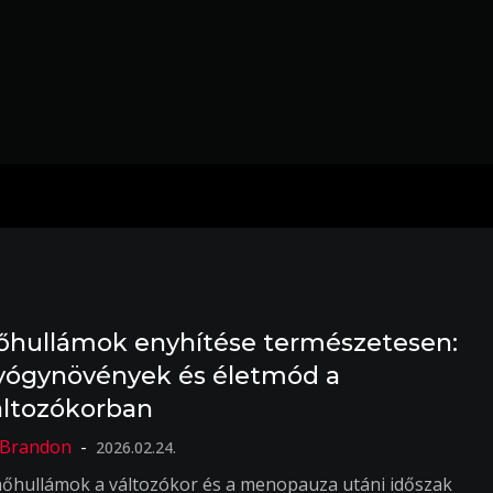
őhullámok enyhítése természetesen:
yógynövények és életmód a
áltozókorban
2026.02.24.
hőhullámok a változókor és a menopauza utáni időszak