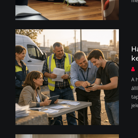
me
H
k
A 
ál
ta
je