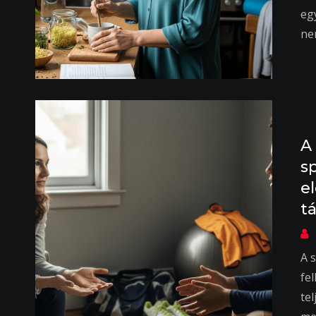
eg
ne
A
s
e
t
A s
fe
tel