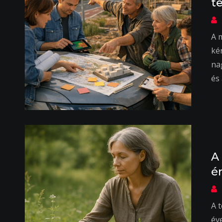
t
A 
ké
na
és
A
é
A 
év