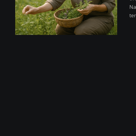
Na
te