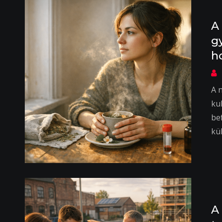
A
g
h
A 
ku
be
kü
A