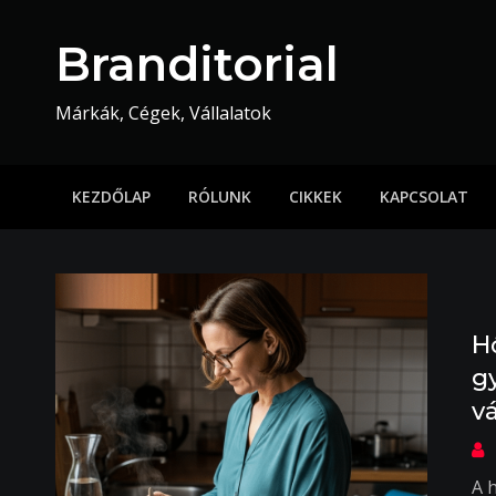
Skip
to
Branditorial
content
Márkák, Cégek, Vállalatok
KEZDŐLAP
RÓLUNK
CIKKEK
KAPCSOLAT
H
g
v
A 