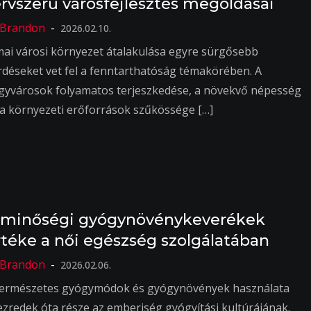
ervszerű városfejlesztés megoldásai
2026.02.10.
mai városi környezet átalakulása egyre sürgősebb
rdéseket vet fel a fenntarthatóság témakörében. A
gyvárosok folyamatos terjeszkedése, a növekvő népesség
 a környezeti erőforrások szűkössége […]
 minőségi gyógynövénykeverékek
rtéke a női egészség szolgálatában
2026.02.06.
természetes gyógymódok és gyógynövények használata
ezredek óta része az emberiség gyógyítási kultúrájának.