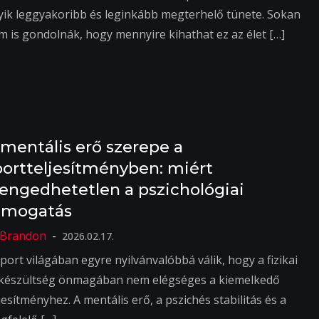
yik leggyakoribb és leginkább megterhelő tünete. Sokan
m is gondolnák, hogy mennyire kihathat ez az élet […]
 mentális erő szerepe a
portteljesítményben: miért
lengedhetetlen a pszichológiai
ámogatás
2026.02.17.
port világában egyre nyilvánvalóbbá válik, hogy a fizikai
lkészültség önmagában nem elégséges a kiemelkedő
jesítményhez. A mentális erő, a pszichés stabilitás és a