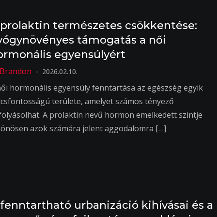
 prolaktin természetes csökkentése:
yógynövényes támogatás a női
ormonális egyensúlyért
2026.02.10.
női hormonális egyensúly fenntartása az egészség egyik
lcsfontosságú területe, amelyet számos tényező
folyásolhat. A prolaktin nevű hormon emelkedett szintje
lönösen azok számára jelent aggodalomra […]
 fenntartható urbanizáció kihívásai és a