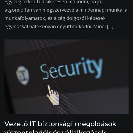
Egy cég akkor tud sikeresen működni, ha jól
átgondoltan van megszervezve a mindennapi munka, a
munkafolyamatok, és a cég dolgozói képesek
egymással hatékonyan együttműködni. Minél […]
Vezető IT biztonsági megoldások
viszonteladók és vállalkozások