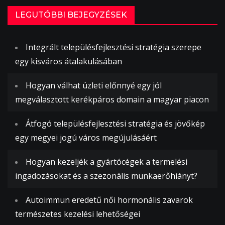
LEGUTÓBBI BEJEGYZÉSEK
Integrált településfejlesztési stratégia szerepe
egy kisváros átalakulásában
Hogyan válhat üzleti előnnyé egy jól
megválasztott kerékpáros domain a magyar piacon
Átfogó településfejlesztési stratégia és jövőkép
egy megyei jogú város megújulásáért
Hogyan kezeljék a gyártócégek a termelési
ingadozásokat és a szezonális munkaerőhiányt?
Autoimmun eredetű női hormonális zavarok
természetes kezelési lehetőségei