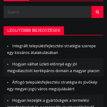
Search
for:
LEGUTÓBBI BEJEGYZÉSEK
Integrált településfejlesztési stratégia szerepe
egy kisváros átalakulásában
Hogyan válhat üzleti előnnyé egy jól
megválasztott kerékpáros domain a magyar piacon
Átfogó településfejlesztési stratégia és jövőkép
egy megyei jogú város megújulásáért
Hogyan kezeljék a gyártócégek a termelési
ingadozásokat és a szezonális munkaerőhiányt?