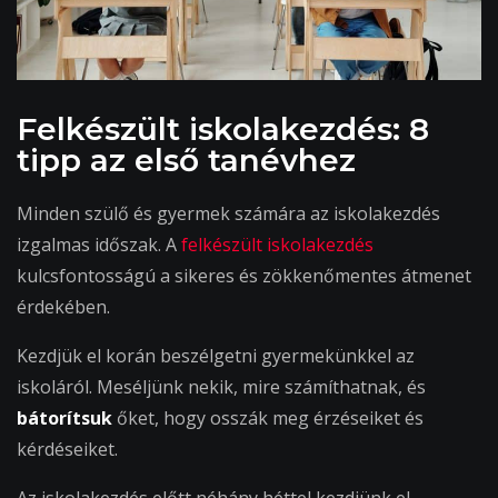
Felkészült iskolakezdés: 8
tipp az első tanévhez
Minden szülő és gyermek számára az iskolakezdés
izgalmas időszak. A
felkészült iskolakezdés
kulcsfontosságú a sikeres és zökkenőmentes átmenet
érdekében.
Kezdjük el korán beszélgetni gyermekünkkel az
iskoláról. Meséljünk nekik, mire számíthatnak, és
bátorítsuk
őket, hogy osszák meg érzéseiket és
kérdéseiket.
Az iskolakezdés előtt néhány héttel kezdjünk el