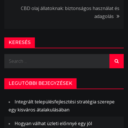
CBD olaj állatoknak: biztonságos használat és
adagolás
KERESÉS
Search
for:
LEGUTÓBBI BEJEGYZÉSEK
Integrált településfejlesztési stratégia szerepe
egy kisváros átalakulásában
Hogyan válhat üzleti előnnyé egy jól