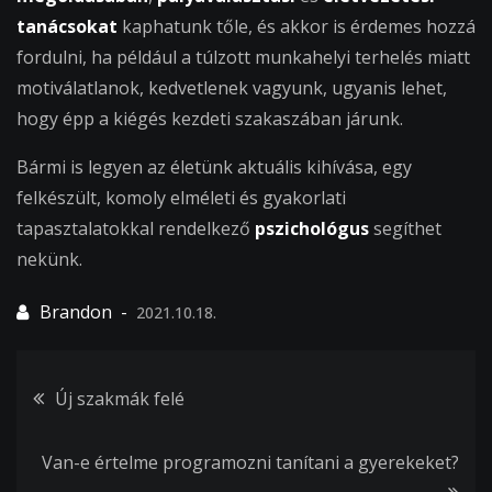
tanácsokat
kaphatunk tőle, és akkor is érdemes hozzá
fordulni, ha például a túlzott munkahelyi terhelés miatt
motiválatlanok, kedvetlenek vagyunk, ugyanis lehet,
hogy épp a kiégés kezdeti szakaszában járunk.
Bármi is legyen az életünk aktuális kihívása, egy
felkészült, komoly elméleti és gyakorlati
tapasztalatokkal rendelkező
pszichológus
segíthet
nekünk.
2021.10.18.
Bejegyzés
Új szakmák felé
navigáció
Van-e értelme programozni tanítani a gyerekeket?