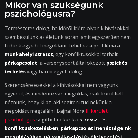
Mikor van szükségünk
pszichológusra?
Természetes dolog, ha időről időre olyan kihívásokkal
szembesülünk az életünk során, amit egyszerűen nem
tudunk egyedül megoldani. Lehet ez a probléma a
munkahelyi stressz
, egy konfliktusokkal terhelt
párkapcsolat
, a versenysport által okozott
pszichés
terhelés
vagy bármi egyéb dolog.
Szerencsére ezekkel a kihívásokkal nem vagyunk
egyedül, és mindenre van megoldás, csak körül kell
néznünk, hogy ki az, aki segíteni tud nekünk a
megoldást megtalálni. Bajnai Nóra
II. kerületi
pszichológus
segíthet nekünk a
stressz
– és
konfliktuskezelésben
,
párkapcsolati nehézségeink
megoldásában
,
pályaválasztási
és
életvezetési