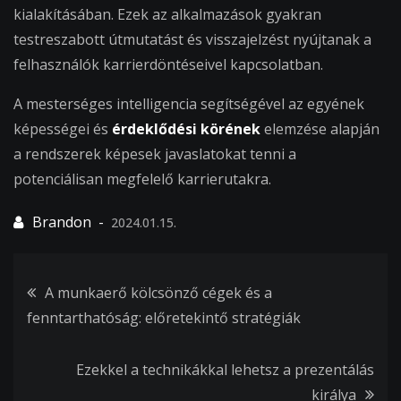
kialakításában. Ezek az alkalmazások gyakran
testreszabott útmutatást és visszajelzést nyújtanak a
felhasználók karrierdöntéseivel kapcsolatban.
A mesterséges intelligencia segítségével az egyének
képességei és
érdeklődési körének
elemzése alapján
a rendszerek képesek javaslatokat tenni a
potenciálisan megfelelő karrierutakra.
2024.01.15.
Bejegyzés
A munkaerő kölcsönző cégek és a
fenntarthatóság: előretekintő stratégiák
navigáció
Ezekkel a technikákkal lehetsz a prezentálás
királya