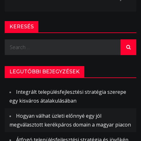
KERESÉS
Search
for:
LEGUTÓBBI BEJEGYZÉSEK
Integrált településfejlesztési stratégia szerepe
egy kisváros átalakulásában
Hogyan válhat üzleti előnnyé egy jól
megválasztott kerékpáros domain a magyar piacon
Átfogó településfejlesztési stratégia és jövőkép