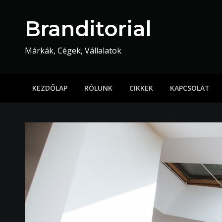
Skip
to
Branditorial
content
Márkák, Cégek, Vállalatok
KEZDŐLAP
RÓLUNK
CIKKEK
KAPCSOLAT