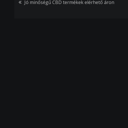
Bejegyzés
Jó minőségű CBD termékek elérhető áron
navigáció