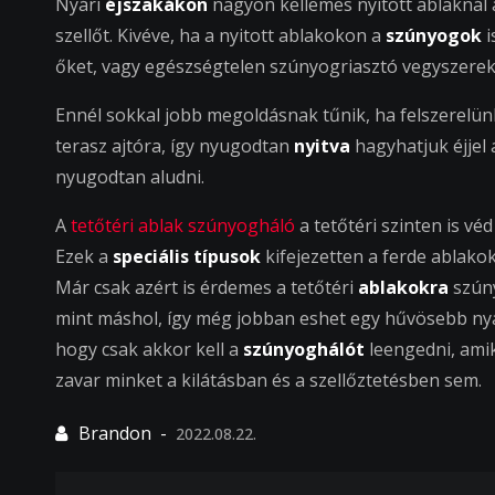
Nyári
éjszakákon
nagyon kellemes nyitott ablaknál a
szellőt. Kivéve, ha a nyitott ablakokon a
szúnyogok
i
őket, vagy egészségtelen szúnyogriasztó vegyszerek
Ennél sokkal jobb megoldásnak tűnik, ha felszerelü
terasz ajtóra, így nyugodtan
nyitva
hagyhatjuk éjjel
nyugodtan aludni.
A
tetőtéri ablak szúnyogháló
a tetőtéri szinten is v
Ezek a
speciális típusok
kifejezetten a ferde ablako
Már csak azért is érdemes a tetőtéri
ablakokra
szúny
mint máshol, így még jobban eshet egy hűvösebb nyári 
hogy csak akkor kell a
szúnyoghálót
leengedni, ami
zavar minket a kilátásban és a szellőztetésben sem.
2022.08.22.