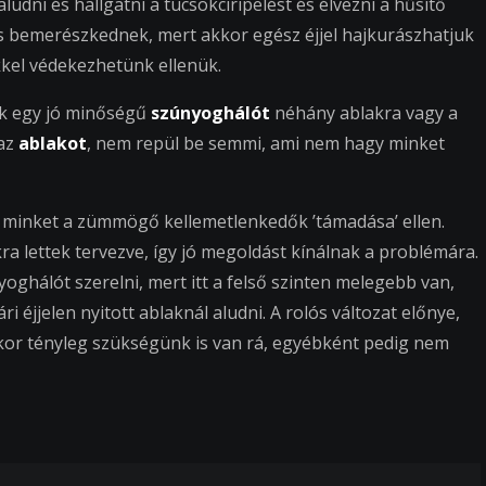
ludni és hallgatni a tücsökciripelést és élvezni a hűsítő
s bemerészkednek, mert akkor egész éjjel hajkurászhatjuk
kel védekezhetünk ellenük.
nk egy jó minőségű
szúnyoghálót
néhány ablakra vagy a
 az
ablakot
, nem repül be semmi, ami nem hagy minket
éd minket a zümmögő kellemetlenkedők ’támadása’ ellen.
kra lettek tervezve, így jó megoldást kínálnak a problémára.
oghálót szerelni, mert itt a felső szinten melegebb van,
éjjelen nyitott ablaknál aludni. A rolós változat előnye,
kor tényleg szükségünk is van rá, egyébként pedig nem