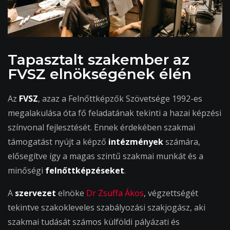
Tapasztalt szakember az
FVSZ elnökségének élén
Az
FVSZ
, azaz a Felnőttképzők Szövetsége 1992-es
megalakulása óta fő feladatának tekinti a hazai képzési
színvonal fejlesztését. Ennek érdekében szakmai
támogatást nyújt a képző
intézmények
számára,
elősegítve így a magas szintű szakmai munkát és a
minőségi
felnőttképzéseket
.
A
szervezet
elnöke
Dr Zsuffa Ákos
, végzettségét
tekintve szakokleveles szabályozási szakjogász, aki
szakmai tudását számos külföldi pályázati és