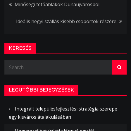
Bejegyzés
Minőségi tetőablakok Dunaújvárosból
navigáció
Ideális hegyi szállás kisebb csoportok részére
KERESÉS
Search
for:
LEGUTÓBBI BEJEGYZÉSEK
Integrált településfejlesztési stratégia szerepe
egy kisváros átalakulásában
Hogyan válhat üzleti előnnyé egy jól