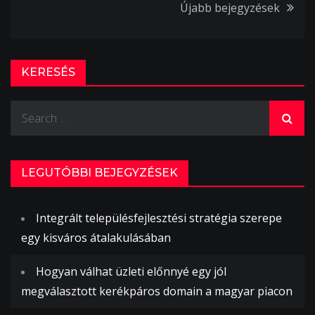
Bejegyzés
Újabb bejegyzések
navigáció
KERESÉS
Search
for:
LEGUTÓBBI BEJEGYZÉSEK
Integrált településfejlesztési stratégia szerepe
egy kisváros átalakulásában
Hogyan válhat üzleti előnnyé egy jól
megválasztott kerékpáros domain a magyar piacon