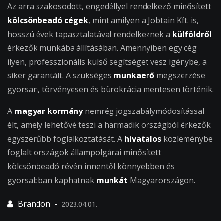
Az arra szakosodott, engedéllyel rendelkező minősített
kölcsönbeadó cégek
, mint amilyen a Jobtain Kft. is,
hosszú évek tapasztalatával rendelkeznek a
külföldről
érkezők munkába állításában. Amennyiben egy cég
ilyen, professzionális külső segítséget vesz igénybe, a
siker garantált. A szükséges
munkaerő
megszerzése
gyorsan, törvényesen és bürokrácia mentesen történik.
A
magyar kormány
nemrég jogszabálymódosítással
élt, amely lehetővé teszi a harmadik országból érkezők
egyszerűbb foglalkoztatását. A
hivatalos
közleménybe
foglalt országok állampolgárai minősített
kölcsönbeadó révén innentől könnyebben és
gyorsabban kaphatnak
munkát
Magyarországon.
2023.04.01.