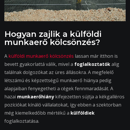
Hogyan zajlik a külföldi
munkaerő kölcsönzés?
A
külföldi munkaerő kölcsönzés
lassan már itthon is
bevett gyakorlattá válik, mivel a
foglalkoztatók
alig
találnak dolgozókat az üres állásokra. A megfelelő
létszámú és képzettségű munkaerő hiánya pedig
alapjaiban fenyegetheti a cégek fennmaradását. A
hazai
munkaerőhiány
kifejezetten sújtja a kékgalléros
pozíciókat kínáló vállalatokat, így ebben a szektorban
még kiemelkedőbb mértékű a
külföldiek
foglalkoztatása.