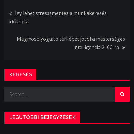
Bejegyzés
Így lehet stresszmentes a munkakeresés
időszaka
navigáció
Megmosolyogtató térképet jósol a mesterséges
intelligencia 2100-ra
KERESÉS
Search
for:
LEGUTÓBBI BEJEGYZÉSEK