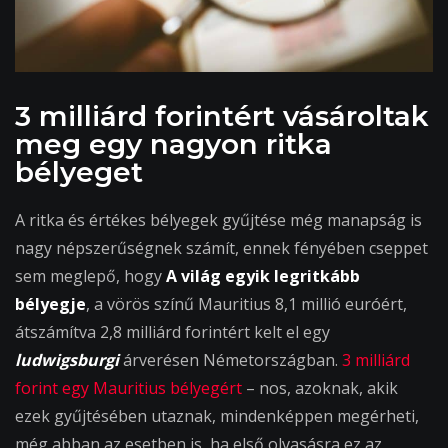
3 milliárd forintért vásároltak
meg egy nagyon ritka
bélyeget
A ritka és értékes bélyegek gyűjtése még manapság is
nagy népszerűségnek számít, ennek fényében cseppet
sem meglepő, hogy
A világ egyik legritkább
bélyegje
, a vörös színű Mauritius 8,1 millió euróért,
átszámítva 2,8 milliárd forintért kelt el egy
ludwigsburgi
árverésen Németországban.
3 milliárd
forint egy Mauritius bélyegért
– nos, azoknak, akik
ezek gyűjtésében utaznak, mindenképpen megérheti,
még abban az esetben is, ha első olvasásra ez az