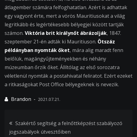
átlagember számára felfoghatatlan. Azért is adhattak
egy vagyont érte, mert a vörös Mauritiusokat a világ
legritkább és legértékesebb bélyegjei között tartják
számon.
Viktória brit királynőt ábrázolják
, 1847.
szeptember 21-én adták ki Mauritiuson.
Ötszáz
példányban nyomták őket
, mára alig maradt fenn
belőlük, magángyűjteményekben és néhány
múzeumban őrzik őket. Állítólag az első sorozatra
véletlenül nyomták a postahivatal feliratot. Ezért ezeket
a ritkaságokat Post Office bélyegeknek is nevezik.
2021.07.21.
Bejegyzés
Szakértő segítség a felnőttképzést szabályozó
jogszabályok útvesztőiben