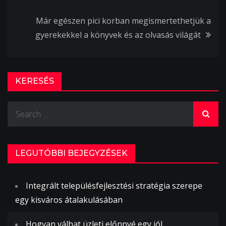
navigáció
Már egészen pici korban megismertethetjük a
gyerekekkel a könyvek és az olvasás világát
KERESÉS
Search
for:
LEGUTÓBBI BEJEGYZÉSEK
Integrált településfejlesztési stratégia szerepe
egy kisváros átalakulásában
Hogyan válhat üzleti előnnyé egy jól