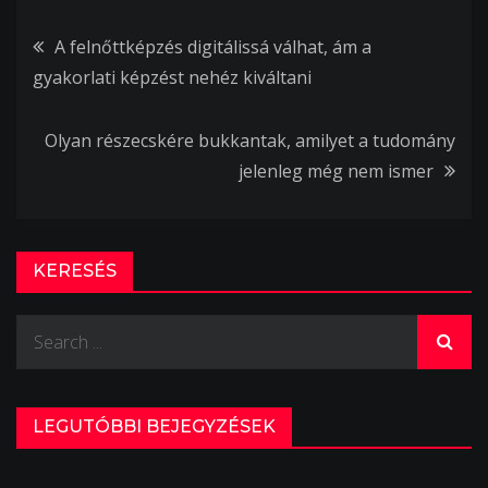
Bejegyzés
A felnőttképzés digitálissá válhat, ám a
gyakorlati képzést nehéz kiváltani
navigáció
Olyan részecskére bukkantak, amilyet a tudomány
jelenleg még nem ismer
KERESÉS
Search
for:
LEGUTÓBBI BEJEGYZÉSEK