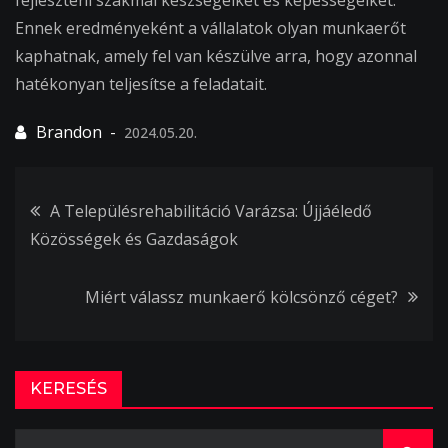
Ennek eredményeként a vállalatok olyan munkaerőt
kaphatnak, amely fel van készülve arra, hogy azonnal
hatékonyan teljesítse a feladatait.
2024.05.20.
Bejegyzés
A Településrehabilitáció Varázsa: Újjáéledő
Közösségek és Gazdaságok
navigáció
Miért válassz munkaerő kölcsönző céget?
KERESÉS
Search