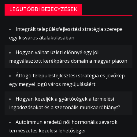
LEGUTÓBBI BEJEGYZÉSEK
Integrált településfejlesztési stratégia szerepe
egy kisváros átalakulásában
Hogyan válhat üzleti előnnyé egy jól
megválasztott kerékpáros domain a magyar piacon
Átfogó településfejlesztési stratégia és jövőkép
egy megyei jogú város megújulásáért
Hogyan kezeljék a gyártócégek a termelési
ingadozásokat és a szezonális munkaerőhiányt?
Autoimmun eredetű női hormonális zavarok
természetes kezelési lehetőségei