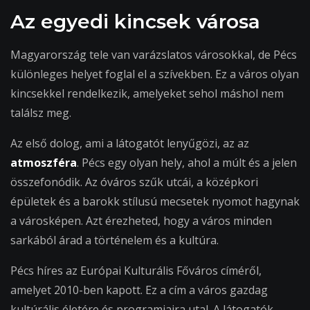
Az egyedi kincsek városa
Magyarország tele van varázslatos városokkal, de Pécs
különleges helyet foglal el a szívekben. Ez a város olyan
kincsekkel rendelkezik, amelyeket sehol máshol nem
találsz meg.
Az első dolog, ami a látogatót lenyűgözi, az az
atmoszféra
. Pécs egy olyan hely, ahol a múlt és a jelen
összefonódik. Az óváros szűk utcái, a középkori
épületek és a barokk stílusú mecsetek nyomot hagynak
a városképen. Azt érezheted, hogy a város minden
sarkából árad a történelem és a kultúra.
Pécs híres az Európai Kulturális Főváros címéről,
amelyet 2010-ben kapott. Ez a cím a város gazdag
kultúrális életére és programjaira utal. A látogatók