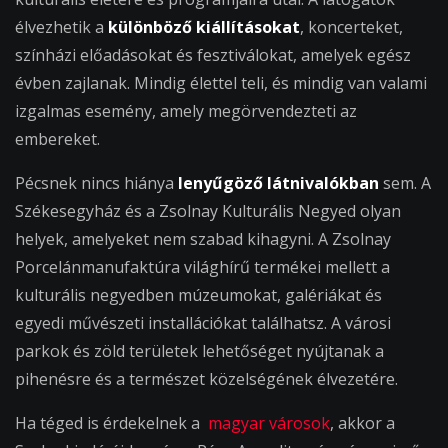
élvezhetik a
különböző kiállításokat
, koncerteket,
színházi előadásokat és fesztiválokat, amelyek egész
évben zajlanak. Mindig élettel teli, és mindig van valami
izgalmas esemény, amely megörvendezteti az
embereket.
Pécsnek nincs hiánya
lenyűgöző látnivalókban
sem. A
Székesegyház és a Zsolnay Kulturális Negyed olyan
helyek, amelyeket nem szabad kihagyni. A Zsolnay
Porcelánmanufaktúra világhírű termékei mellett a
kulturális negyedben múzeumokat, galériákat és
egyedi művészeti installációkat találhatsz. A városi
parkok és zöld területek lehetőséget nyújtanak a
pihenésre és a természet közelségének élvezetére.
Ha téged is érdekelnek a
magyar városok
, akkor a