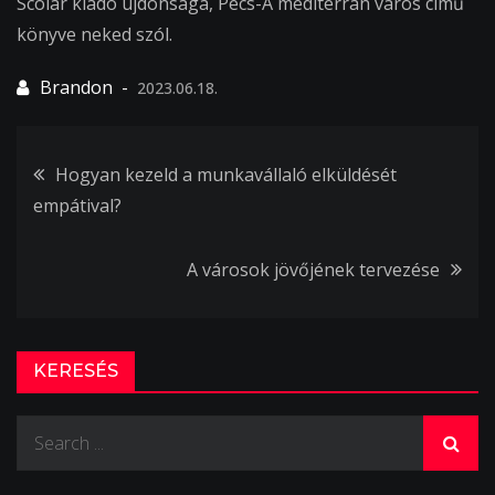
Scolar kiadó újdonsága, Pécs-A mediterrán város cimű
könyve neked szól.
2023.06.18.
Bejegyzés
Hogyan kezeld a munkavállaló elküldését
empátival?
navigáció
A városok jövőjének tervezése
KERESÉS
Search
for: