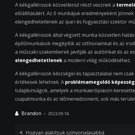
A kékgallérosok közvetlenül részt vesznek a
termel
előállításáért. Az ő munkájuk eredményeként jönnek 
elengedhetetlenek az ipari és fogyasztási szektor 
A kékgallérosok által végzett munka közvetlen hatás
építőmunkások megépítik az otthonainkat és az irodá
a műszaki szakemberek javítják az autóinkat és az e
elengedhetetlenek
a modern világ működéséhez.
A kékgallérosok készségei és tapasztalatai nem csak
értékesek lehetnek. A
problémamegoldó képesség
tulajdonságok, amelyek a munkaerőpiacon keresette
csapatmunka és az időmenedzsment, sok más terület
2023.09.16.
Hogyan alakítsuk színvonalasabbá