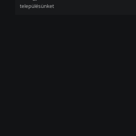
Bejegyzés
településünket
navigáció