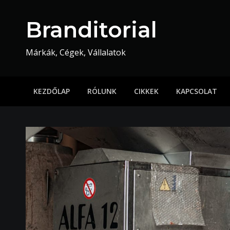
Skip
to
Branditorial
content
Márkák, Cégek, Vállalatok
KEZDŐLAP
RÓLUNK
CIKKEK
KAPCSOLAT