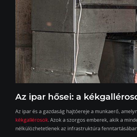
Az ipar hősei: a kékgalléro
Az ipar és a gazdaság hajtóereje a munkaerő, amely
kékgallérosok
. Azok a szorgos emberek, akik a mind
nélkülözhetetlenek az infrastruktúra fenntartásáb