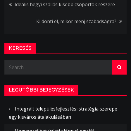
Bejegyzés
Ideális hegyi szállás kisebb csoportok részére
navigáció
Ki dönti el, mikor menj szabadságra?
KERESÉS
Search
for:
LEGUTÓBBI BEJEGYZÉSEK
Integrált településfejlesztési stratégia szerepe
egy kisváros átalakulásában
Hogyan válhat üzleti előnnyé egy jól