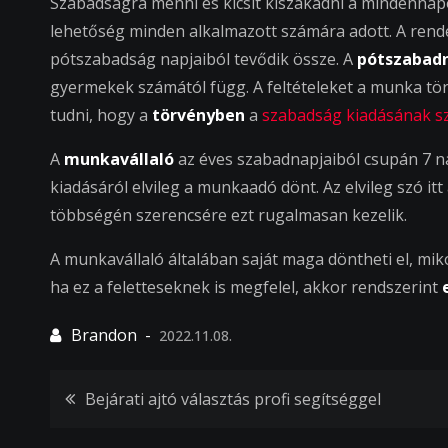
Szabadságra menni és kicsit kiszakadni a mindennap
lehetőség minden alkalmazott számára adott. A rend
pótszabadság napjaiból tevődik össze. A
pótszabad
gyermekek számától függ. A feltételeket a munka 
tudni, hogy a
törvényben
a
szabadság kiadásának sz
A
munkavállaló
az éves szabadnapjaiból csupán 7 n
kiadásáról elvileg a munkaadó dönt. Az elvileg szó itt
többségén szerencsére ezt rugalmasan kezelik.
A munkavállaló általában saját maga döntheti el, m
ha ez a feletteseknek is megfelel, akkor rendszerint
2022.11.08.
Bejegyzés
Bejárati ajtó választás profi segítséggel