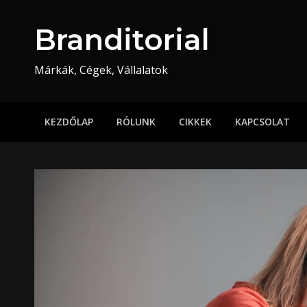
Skip
to
Branditorial
content
Márkák, Cégek, Vállalatok
KEZDŐLAP
RÓLUNK
CIKKEK
KAPCSOLAT