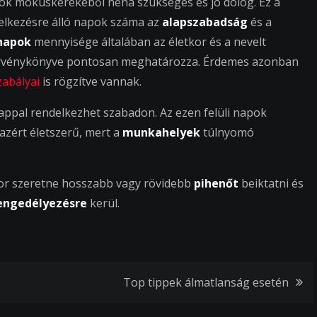
ok mókuskerekéből néha szükséges és jó dolog. Ez a
elkezésre álló napok száma az
alapszabadság
és a
napok
mennyisége általában az életkor és a nevelt
törvénykönyve pontosan meghatározza. Érdemes azonban
abályai
is rögzítve vannak.
appal rendelkezhet szabadon. Az ezen felüli napok
 azért életszerű, mert a
munkahelyek
túlnyomó
ikor szeretne hosszabb vagy rövidebb
pihenőt
beiktatni és
engedélyezésre
kerül.
Top tippek álmatlanság esetén