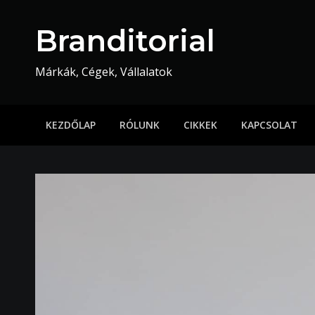
Skip
to
Branditorial
content
Márkák, Cégek, Vállalatok
KEZDŐLAP
RÓLUNK
CIKKEK
KAPCSOLAT