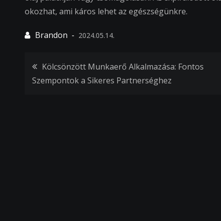
okozhat, ami káros lehet az egészségünkre.
2024.05.14.
Bejegyzés
Kölcsönzött Munkaerő Alkalmazása: Fontos
Szempontok a Sikeres Partnerséghez
navigáció