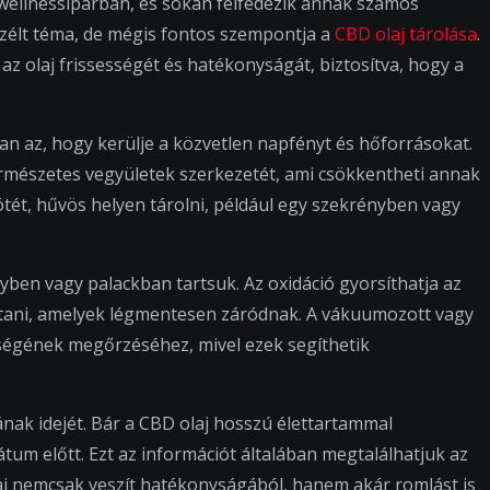
 wellnessiparban, és sokan felfedezik annak számos
szélt téma, de mégis fontos szempontja a
CBD olaj tárolása
.
az olaj frissességét és hatékonyságát, biztosítva, hogy a
an az, hogy kerülje a közvetlen napfényt és hőforrásokat.
ermészetes vegyületek szerkezetét, ami csökkentheti annak
ötét, hűvös helyen tárolni, például egy szekrényben vagy
nyben vagy palackban tartsuk. Az oxidáció gyorsíthatja az
sztani, amelyek légmentesen záródnak. A vákuumozott vagy
ességének megőrzéséhez, mivel ezek segíthetik
nak idejét. Bár a CBD olaj hosszú élettartammal
 dátum előtt. Ezt az információt általában megtalálhatjuk az
laj nemcsak veszít hatékonyságából, hanem akár romlást is