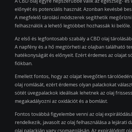
A CBD olaj egyre népszerűbbé válik az egészség- és
előnyét és potenciális hasznát. Azonban kevésbé be
A megfelelő tárolási módszerek segíthetik megőrizni 
felhasználók a lehető legtöbbet hozhassák ki belőle.
Az első és legfontosabb szabály a CBD olaj tárolásáb
A napfény és a hő megtörheti az olajban található t
hatékonyságát és előnyeit. Ezért érdemes az olajat s
fiókban.
Emellett fontos, hogy az olajat levegőtlen tárolóedé
olaj romlását, ezért érdemes olyan palackokat vála
sötét üvegpalackok ideálisak lehetnek az olaj friss
megakadályozni az oxidációt és a bomlást.
Fontos továbbá figyelembe venni az olaj expirálódásá
rendelkezik, javasolt az olaj felhasználása a lejárati
olaj palackján vagy csomagolásán. Az expirálódott o