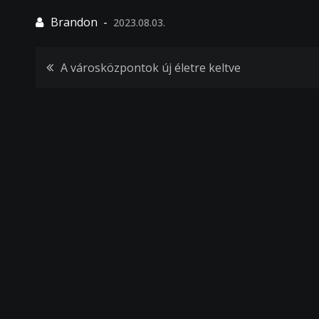
2023.08.03.
Bejegyzés
A városközpontok új életre keltve
navigáció