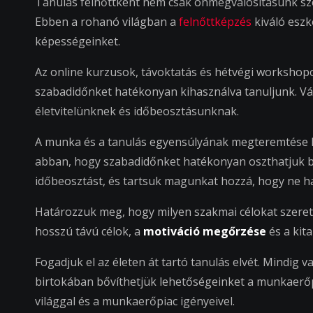
Tanulás felnőttként nem csak önmegvalósításunk sze
Ebben a rohanó világban a
felnőttképzés
kiváló eszk
képességeinket.
Az online kurzusok, távoktatás és hétvégi workshop
szabadidőnket hatékonyan kihasználva tanuljunk. Vá
életvitelünknek és időbeosztásunknak.
A munka és a tanulás egyensúlyának megteremtése 
abban, hogy szabadidőnket hatékonyan oszthatjuk be
időbeosztást, és tartsuk magunkat hozzá, hogy ne hag
Határozzuk meg, hogy milyen szakmai célokat szeretn
hosszú távú célok, a
motiváció megőrzése
és a kit
Fogadjuk el az életen át tartó tanulás elvét. Mindig 
birtokában bővíthetjük lehetőségeinket a munkaerőpi
világgal és a munkaerőpiac igényeivel.