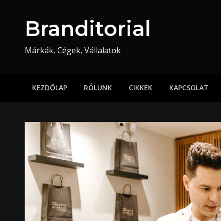
Skip
to
Branditorial
content
Márkák, Cégek, Vállalatok
KEZDŐLAP
RÓLUNK
CIKKEK
KAPCSOLAT