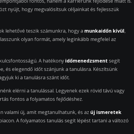
mpontjából fontos, hanem a karrierünk fejlődése miatt is.
özt nyújt, hogy megvalósítsuk céljainkat és fejlesszük
ok lehetővé teszik számunkra, hogy a
munkaidőn kívül
,
lasszunk olyan formát, amely leginkább megfelel az
kulcsfontosságú. A hatékony
időmenedzsment
segít
, és elegendő időt szánjunk a tanulásra. Készítsünk
yjuk ki a tanulásra szánt időt.
énk elérni a tanulással. Legyenek ezek rövid távú vagy
artás fontos a folyamatos fejlődéshez.
van valami új, amit megtanulhatunk, és az
új ismeretek
acon. A folyamatos tanulás segít lépést tartani a változó