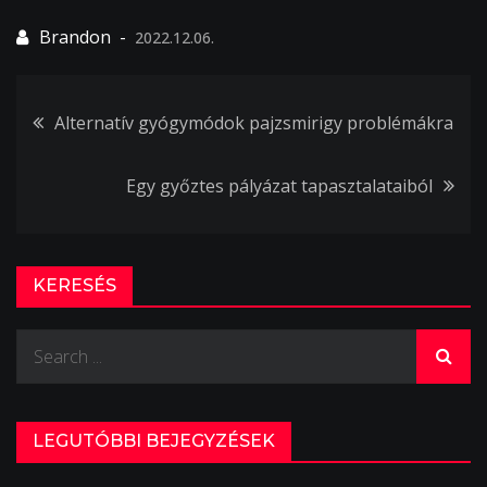
2022.12.06.
Bejegyzés
Alternatív gyógymódok pajzsmirigy problémákra
navigáció
Egy győztes pályázat tapasztalataiból
KERESÉS
Search
for:
LEGUTÓBBI BEJEGYZÉSEK