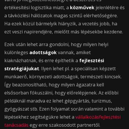
értékesítési logisztika miatt, a
közművek
jelenlétére és
a távközlési hálózatok magas szintű elérhetőségére.
Ha ezek közül bármelyik hiányzik, a vezetés jobb, ha
ezt veszi napirendjére, mielőtt más lépésekbe kezdene.
Ezek után lehet arra gondolni, hogy milyen helyi
különleges
adottságok
vannak, amiket
kiaknázhatnak, és erre építhetik a
fejlesztési
stratégiájukat
. Ilyen lehet pl. a speciálisan képzett
munkaerő, környezeti adottságok, természeti kincsek.
Így beazonosítható, hogy milyen ágazatra kell
elsősorban fókuszálni, hogy előrelépjenek. Az előbbi
példáknál maradva ez lehet gépgyártás, turizmus,
gyógyászat stb. Ezen folyamat során valamint a további
lépésekhez segítségükre lehet a
vállalkozásfejlesztési
tanácsadás
egy erre szakosodott partnertől.