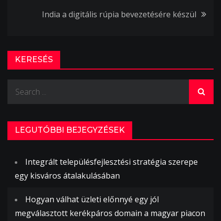
navigáció
India a digitális rúpia bevezetésére készül
KERESÉS
Search
for:
LEGUTÓBBI BEJEGYZÉSEK
Integrált településfejlesztési stratégia szerepe
egy kisváros átalakulásában
Hogyan válhat üzleti előnnyé egy jól
megválasztott kerékpáros domain a magyar piacon