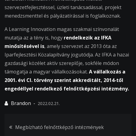
szervezetfejlesztéssel, üzleti tanácsadással, projekt
menedzsmenttel és pályázatírással is foglalkoznak.
A Learning Innovation magas szakmai színvonalát
mutatja az a tény is, hogy
rendelkezik az IFKA
minősítésével is
, amely szervezet az 2013 óta az
Iparfejlesztési Közalapítvány jogutódja. Az IFKA a hazai
gazdasági közélet aktív szereplője, sokféle módon
támogatja a magyar vállalkozásokat.
A vállalkozás a
2001. évi CI. törvény szerint akkreditált, 2014-től
engedéllyel rendelkező felnőttképzési intézmény.
2022.02.21.
Bejegyzés
Megbízható felnőttképző intézmények