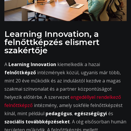
Learning Innovation, a
felnőttképzés elismert
szakértője
A
Learning Innovation
kiemelkedik a hazai
felnőttképző
intézmények közül, ugyanis már több,
mint 20 éve működik és az indulástól kezdve a magas
szakmai színvonalat és a partner központúságot
helyezik előtérbe. A szervezet
engedéllyel rendelkező
felnőttképző
intézmény, amely sokféle felnőttképzést
kínál, mint például
pedagógus
,
egészségügyi
és
szociális továbbképzéseket
. A cég elsősorban humán
területen működik. A felnőttképzés mellett