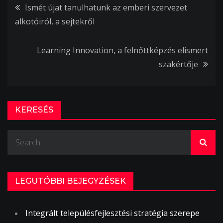
Bejegyzés
Ismét újat tanulhatunk az emberi szervezet
alkotóiról, a sejtekről
navigáció
Learning Innovation, a felnőttképzés elismert
szakértője
KERESÉS
Search
for:
LEGUTÓBBI BEJEGYZÉSEK
Integrált településfejlesztési stratégia szerepe