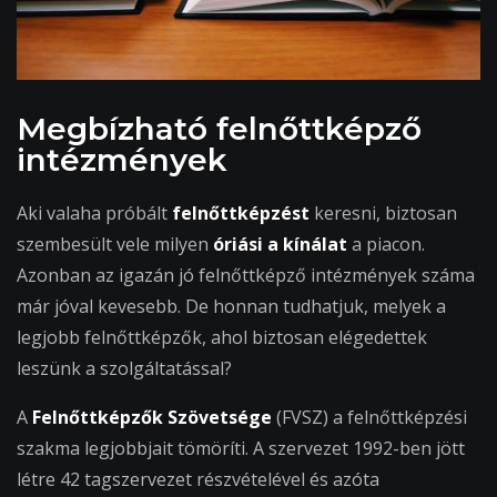
Megbízható felnőttképző
intézmények
Aki valaha próbált
felnőttképzést
keresni, biztosan
szembesült vele milyen
óriási a kínálat
a piacon.
Azonban az igazán jó felnőttképző intézmények száma
már jóval kevesebb. De honnan tudhatjuk, melyek a
legjobb felnőttképzők, ahol biztosan elégedettek
leszünk a szolgáltatással?
A
Felnőttképzők Szövetsége
(FVSZ) a felnőttképzési
szakma legjobbjait tömöríti. A szervezet 1992-ben jött
létre 42 tagszervezet részvételével és azóta