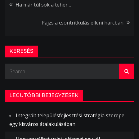
Bejegyzés
Ha már túl sok a teher…
navigáció
Pajzs a csontritkulás elleni harcban
KERESÉS
Search
for:
LEGUTÓBBI BEJEGYZÉSEK
Integrált településfejlesztési stratégia szerepe
egy kisváros átalakulásában
Hogyan válhat üzleti előnnyé egy jól