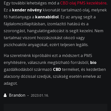
Egy további lehetséges mód a
CBD olaj PMS kezelésére
.
Ez a
kender növény
kivonatát tartalmazó olaj, melynek
fő hatóanyaga a
kannabidiol
. Ez az anyag segít a
fájdalomcsillapításban, izomlazító hatású és a
szorongást, hangulatingadozást is segít kezelni. Nem
tartalmaz viszont hozzászokást okozó vagy
pszichoaktív anyagokat, ezért teljesen legális.
Ha szeretnénk kipróbálni ezt a módszert a PMS
enyhítésére, válaszunk megbízható forrásból,
bio
gazdálkodásból származó
CBD
terméket, és kezdetben
alacsony dózissal szedjük, szükség esetén emelve az
adagot.
2023.01.16.