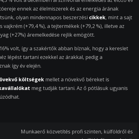
24,5 % volt a decemberi árszínvonal emelkedés az előző év
óereje ennek az élelmiszerek és az energia árának
ítsünk, olyan mindennapos beszerzési
cikkek
, mint a sajt
és vajkrém (+79,4 %), a tejtermékek (+79,2 %), illetve az
nyag (+27%) áremelkedése rejlik emögött.
6% volt, így a szakértők abban bíznak, hogy a kereslet
éz lépést tartani ezekkel az árakkal, pedig a
znak így év elején.
övekvő költségek
mellet a növekvő béreket is
avállalókat
meg tudják tartani. Az ő pótlásuk ugyanis
húzódhat.
Munkaerő közvetítés profi szinten, külföldről és