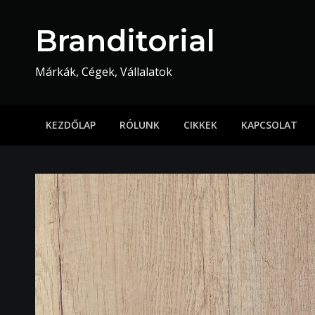
Skip
to
Branditorial
content
Márkák, Cégek, Vállalatok
KEZDŐLAP
RÓLUNK
CIKKEK
KAPCSOLAT