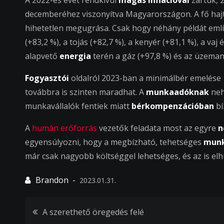
A 2022-es évet rendkívül
magas inflációval
zártuk, 
decemberéhez viszonyítva Magyarországon. A fő hajt
hihetetlen megugrása. Csak hogy néhány példát eml
(+83,2 %), a tojás (+82,7 %), a kenyér (+81,1 %), a vaj 
alapvető
energia
terén a gáz (+97,8 %) és az üzema
Fogyasztói
oldalról 2023-ban a minimálbér emelése 1
továbbra is szinten maradhat. A
munkaadóknak
neh
munkavállalók fentiek miatt
bérkompenzációban
bí
A
humán erőforrás
vezetők feladata most az egyre
n
egyensúlyozni, hogy a megbízható, tehetséges
munk
már csak nagyobb költséggel lehetséges, és az is el
2023.01.31.
Bejegyzés
A szerethető öregedés felé